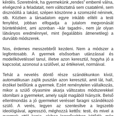
kérdés. Szeretnénk, ha gyermekünk „rendes” emberré válna,
elvégezné a feladatait, nem változtatná sem csatatérré, sem
disznóóllá a lakást, szépen köszönne a szomszéd néninek,
stb. Közben a társadalom egyre inkább elítéli a testi
fenyítést, jobban elfogadja a jutalom megvonását
büntetésként, ami azonban –kár tagadni-, nem jár olyan
látványos eredménnyel, mint (legalábbis átmenetileg) a
durvább módszerek.
Nos, érdemes messzebbről kezdeni. Nem a módszer a
legfontosabb. A gyermek elsősorban utánzással és
modellkövetéssel tanul, illetve azon keresztül, hogyha jó a
kapcsolat, azonosul a szülővel, az értékeivel, normáival.
Tehát a nevelés döntő része szándékunkon kívül,
automatikusan zajlik pusztán azon keresztül, amit lát, hall,
érzékel belőlünk a gyermek. Ezért reménytelen vállalkozás,
mikor a szülő olyasmire akarja változatos módszerekkel
idomítani a gyermeket, amely saját magából hiányzik. Belső
ellentmondás a jó gyermeket veréssel faragni szándékozó
szülő. A verés, legyen az szentesítve a legszebb
ideológiával, agresszió, méghozzá kettős: testi, és mivel a