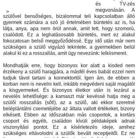
és TV-zés
megvonásán. A
>
szülővel bensőséges, bizalommal teli kapcsolatban álló
gyermek számára a szó jó értelmében büntetés az is, ha
látja, anya, apa nem örül annak, amit tett, hogy szomorú,
csalódott. Ez a leghatásosabb büntetés, mert ez alakul
fokozatosan belső meggyőződéssé. Egy idő után már nem
szükséges a szülő vigyázó tekintete, a gyermekben belül
alakul ki ez a rosszallás, amit úgy nevezünk: lelkiismeret.
Mondhatják erre, hogy bizonyos kor alatt a kisded nem
érzékeny a szülő haragjára, a másfél éves babát ezzel nem
tudjuk távol tartani a konnektortól. Igen ám, de ebben a
korban nem is nevelni kell, inkább megvédeni saját magától
a kisgyermeket. És bizonyos életkor után is lezárul a
nevelés lehetősége: a kamaszt már kevéssé hatja meg a
szülői rosszallás (sőt!), az a szülő, aki ekkor szeretné
beléplántálni csemetéjébe az általa vallott értékeket, bizony
elkésett. Ebben az időszakban más csoportok, a kortárs
csoport és egyéb, családon kívüli példaképek adnak
viszonyítási pontot. Ez a kísérletezés ideje, amihez
szükséges eltávolodni a szülők bevált receptjeitől. Ez ne