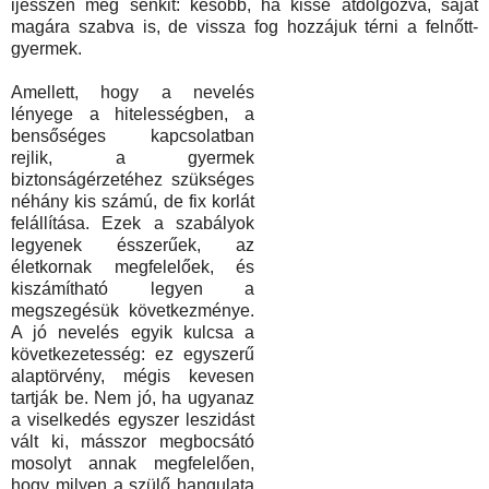
ijesszen meg senkit: később, ha kissé átdolgozva, saját
magára szabva is, de vissza fog hozzájuk térni a felnőtt-
gyermek.
Amellett, hogy a nevelés
lényege a hitelességben, a
bensőséges kapcsolatban
rejlik, a gyermek
biztonságérzetéhez szükséges
néhány kis számú, de fix korlát
felállítása. Ezek a szabályok
legyenek ésszerűek, az
életkornak megfelelőek, és
kiszámítható legyen a
megszegésük következménye.
A jó nevelés egyik kulcsa a
következetesség: ez egyszerű
alaptörvény, mégis kevesen
tartják be. Nem jó, ha ugyanaz
a viselkedés egyszer leszidást
vált ki, másszor megbocsátó
mosolyt annak megfelelően,
hogy milyen a szülő hangulata