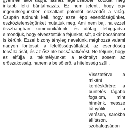
gyermek attól kapja, akihez legerősebben kötődik, még
inkább lelki bántalmazás. Ez nem jelenti, hogy egy
ingerültségünkben elcsattant pofontól összedől a világ.
Csupán tudnunk kell, hogy ezzel épp esendőségünket,
eszköztelenségünket mutattuk meg. Ami nem baj, ha ezzel
összhangban kommunikálunk, és utólag, lehiggadva
elmondjuk, hogy elvesztettük a fejünket, sőt, akár bocsánatot
is kérünk. Ezzel bizony tényleg nevelünk, méghozzá valami
nagyon fontosat: a felelősségvállalást, az esendőség
felvállalását, és az őszinte bocsánatkérést. Ne féljünk, hogy
ez elfújja a tekintélyünket: a tekintélyt sosem az
erőszakosság, hanem a belső erő, a hitelesség szüli.
Visszatérve a
miként
kérdéskörére: a
büntetés tágabb
fogalom, mint
hinnénk, messze
túlnyúlik a
verésen, sarokba
állításon,
szobafogságon