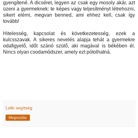
gyengítené. A dicséret, legyen az csak egy mosoly akár, azt
üzeni a gyermeknek: te képes vagy teljesítményt létrehozni,
sikert elérni, megvan benned, ami ehhez kell, csak így
tovább!
Hitelesség, kapcsolat és következetesség, ezek a
kulcsszavak. A sikeres nevelés alapja tehát a gyermekre
odafigyelő, időt szánó szülő, aki magával is békében él.
Nincs olyan csodamódszer, amely ezt pótolhatná.
Lelki segítség
Megosztás