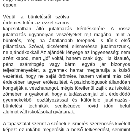
éppen.
Végül, a büntetésről szólva
érdemes kitéri az ezzel szoros
kapcsolatban álló jutalmazás kérdéskörére. A rossz
jutalmazás ugyanolyan veszélyeket rejt magába, mint a
büntetés, még ha ártatlanabb terepnek is tűnik első
pillantásra. Szóval, dicsérettel, elismeréssel jutalmazzunk,
ne ajándékokkal! Az ajándék lényege az ingyenesség: nem
azért kapod, mert „jó” voltál, hanem csak úgy. Ha kisautó,
pénz, számítógép vagy bármi egyéb jár bizonyos
teljesítményekért, a gyermek hamar megtanulja a külső
vezérlést, hogy ne saját örömére, hanem valami más cél
érdekében tegyen erőfeszítést. A pszichológusok állandóan
kongatják a vészharangot, mégis töretlenül zajlik az iskolák
zömében a gyakorlat, hogy a tudásszomjjal teli, érdeklődő
gyermekekből osztályozással és különféle jutalmazási-
büntetési technikák segítségével rövid időn belül
alulmotivált iskolásokat gyártanak.
A tapasztalat szerint a szóbeli elismerés szerencsés kivételt
képez: ez inkább megerősíti a belső lelkesedést, semmint