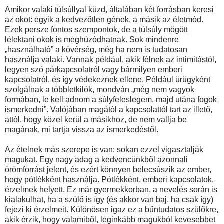
Amikor valaki túlsúllyal küzd, általában két forrásban keresi
az okot: egyik a kedvezőtlen gének, a másik az életmód.
Ezek persze fontos szempontok, de a túlsúly mögött
lélektani okok is meghúzódhatnak. Sok mindenre
„használható” a kövérség, még ha nem is tudatosan
használja valaki. Vannak például, akik félnek az intimitástól,
legyen szó párkapcsolatról vagy bármilyen emberi
kapcsolatról, és így védekeznek ellene. Például ürügyként
szolgálnak a többletkilók, mondván „még nem vagyok
formában, le kell adnom a súlyfeleslegem, majd utána fogok
ismerkedni”. Valójában magától a kapcsolattól tart az illető,
attól, hogy közel kerül a másikhoz, de nem vallja be
magának, mi tartja vissza az ismerkedéstől.
Az ételnek más szerepe is van: sokan ezzel vigasztalják
magukat. Egy nagy adag a kedvencünkből azonnali
örömforrást jelent, és ezért könnyen belecsúszik az ember,
hogy pótlékként használja. Pótlékként, emberi kapcsolatok,
érzelmek helyett. Ez már gyermekkorban, a nevelés során is
kialakulhat, ha a szülő is így (és akkor van baj, ha csak így)
fejezi ki érzelmeit. Különösen igaz ez a bűntudatos szülőkre,
akik érzik, hogy valamiből, leginkább magukból kevesebbet