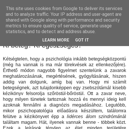
This site uses cookies from Google to deliver its services
and to analyze traffic. Your IP address and user-agent are
shared with Google along with performance and security
metrics to ensure quality of service, generate usage
statistics, and to detect and address abuse.
LEARN MORE
GOT IT
Ki beteg? Ki egészséges?
Kétségtelen, hogy a pszichológia inkább betegségközpontú
(még ha vannak is ma már törekvések az ellenkezőjére).
Érthető módon nagyobb figyelmet szentelünk a zavarok
meghatározásának, megértésének, gyógyításának, hiszen
addig van dolgunk, amíg baj van. Hogy mi számít
betegségnek, azt tulajdonképpen egy zsebszótárnál kisebb
kézikönyv felsorolja szőröstül-bőröstül. Ott a zavar neve,
hogy milyen tünetek tartoznak hozzá és mennyi ideig kell
azoknak fennállni a diagnózis megadásához. Legutóbb,
mikor pszichopatológia előadásra készültem, találomra
felütve a kézikönyvet épp a
lidérces álom szindrómá
nál
találtam magam. Hát, ilyenek vannak benne - többek közt.
Ezek a leírások tényleg az élet minden területére