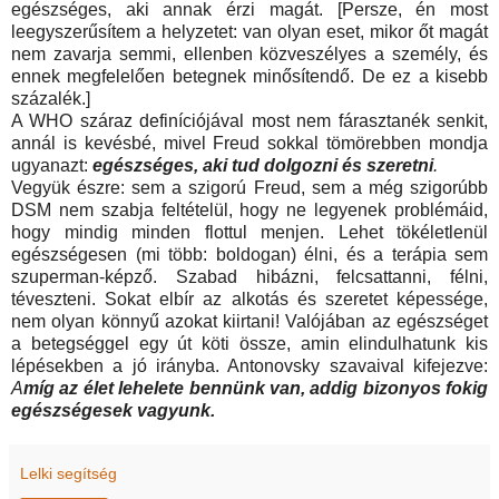
egészséges, aki annak érzi magát. [Persze, én most
leegyszerűsítem a helyzetet: van olyan eset, mikor őt magát
nem zavarja semmi, ellenben közveszélyes a személy, és
ennek megfelelően betegnek minősítendő. De ez a kisebb
százalék.]
A WHO száraz definíciójával most nem fárasztanék senkit,
annál is kevésbé, mivel Freud sokkal tömörebben mondja
ugyanazt:
egészséges, aki tud dolgozni és szeretni
.
Vegyük észre: sem a szigorú Freud, sem a még szigorúbb
DSM nem szabja feltételül, hogy ne legyenek problémáid,
hogy mindig minden flottul menjen. Lehet tökéletlenül
egészségesen (mi több: boldogan) élni, és a terápia sem
szuperman-képző. Szabad hibázni, felcsattanni, félni,
téveszteni. Sokat elbír az alkotás és szeretet képessége,
nem olyan könnyű azokat kiirtani! Valójában az egészséget
a betegséggel egy út köti össze, amin elindulhatunk kis
lépésekben a jó irányba. Antonovsky szavaival kifejezve:
A
míg az élet lehelete bennünk van, addig bizonyos fokig
egészségesek vagyunk.
Lelki segítség