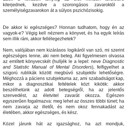
kiterjednek, kezdve a szorongásos zavaroktól a
személyiségzavarokon át a súlyos pszichózisokig.
De akkor ki egészséges? Honnan tudhatom, hogy én az
vagyok-e? Végig kell néznem a könyvet, és ha egyik leírás
sem illik rám, akkor fellélegezhetek?
Nem, valójában nem kizárásos logikáról van szó, mi szerint
egészséges lenne, aki nem beteg. Aki figyelmesen olvassa
az említett könyvecskét (hulljék le a lepel: neve
Diagnostic
and Statistic Manual of Mental Disorders
), felfigyelhet a
szigorú rublikák között megbúvó szubjektív lehetőségre.
Méghozzá a páciens szubjektuma az, ami szabadságot kap,
mikor a diagnosztikai feltételek közt kikötik: akkor
beszélhetünk az adott betegségről, ha az jelentős
szenvedést, az életvitel zavarát okozza. Egészen
egyszerűen fogalmazva: meg lehet az összes többi tünet; ha
nem zavarja az illetőt, és nem okoz fennakadást az
életében, akkor egészséges, és kész.
Közel járunk hát az igazsághoz, ha azt mondjuk,